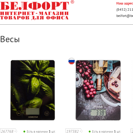
Наш адрес:
(8452) 21
belfort@be
Весы
267768
197382
Есть в наличии
3
шт.
Есть в наличии
5
шт.