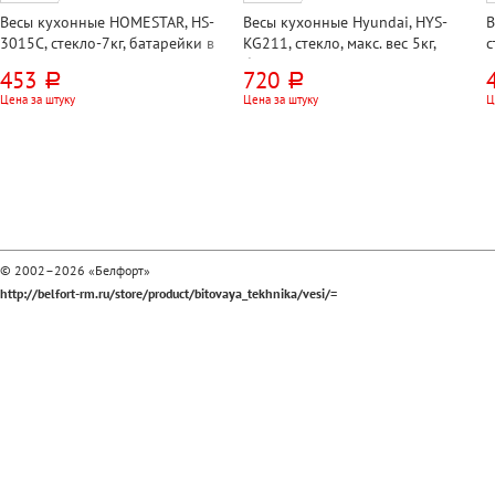
Весы кухонные HOMESTAR, HS-
Весы кухонные Hyundai, HYS-
В
3015C, стекло-7кг, батарейки в
KG211, стекло, макс. вес 5кг,
с
комплекте
батарейки в комплекте
к
453
720
руб.
руб.
Цена за штуку
Цена за штуку
Ц
© 2002–2026 «Белфорт»
http://belfort-rm.ru/store/product/bitovaya_tekhnika/vesi/=