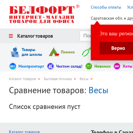
Способы оплаты
Ус
Саратовская обл. и др
Это ваш регио
Каталог товаров
Верно
Товары
Пикник
Инструменты
для школы
Минпромторг
Чистим склад!
Новинки
Хиты
Каталог товаров
Бытовая техника
Весы
Сравнение товаров:
Весы
Список сравнения пуст
Телефон в Сара
Каталог товаров