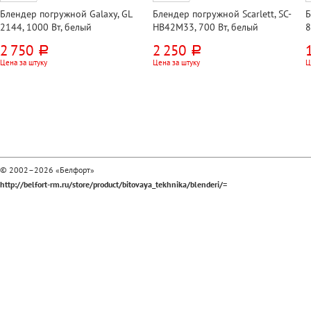
Блендер погружной Galaxy, GL
Блендер погружной Scarlett, SC-
Б
2144, 1000 Вт, белый
HB42M33, 700 Вт, белый
8
2 750
2 250
руб.
руб.
Цена за штуку
Цена за штуку
Ц
© 2002–2026 «Белфорт»
http://belfort-rm.ru/store/product/bitovaya_tekhnika/blenderi/=