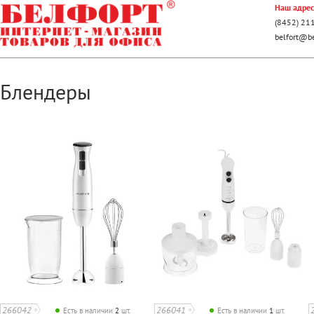
Наш адрес:
(8452) 21
belfort@be
Блендеры
266042
266041
Есть в наличии
2
шт.
Есть в наличии
1
шт.