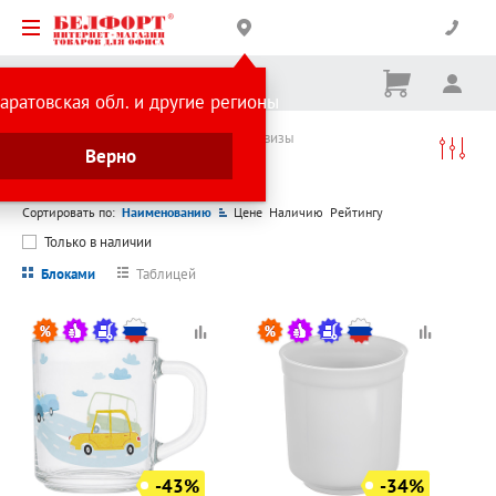
Корзина
Вх
Ничего
аратовская обл. и другие регионы
не
выбрано
Каталог товаров
Акция
Кружки и сервизы
Верно
Кружки и сервизы
Сортировать по:
Наименованию
Цене
Наличию
Рейтингу
Только в наличии
Блоками
Таблицей
-43%
-34%