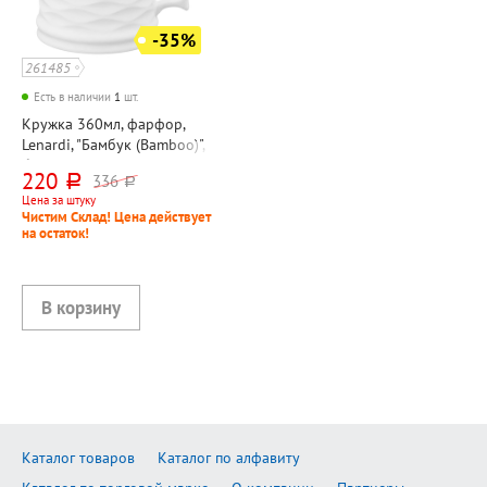
-35%
261485
Есть в наличии
1
шт.
Кружка 360мл, фарфор,
Lenardi, "Бамбук (Bamboo)",
белая, в подарочной
220
336
руб.
руб.
упаковке
Цена за штуку
Чистим Склад! Цена действует
на остаток!
Каталог товаров
Каталог по алфавиту