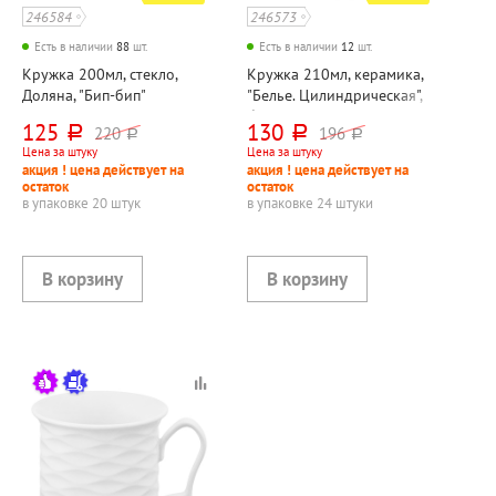
246584
246573
Есть в наличии
88
шт.
Есть в наличии
12
шт.
Кружка 200мл, стекло,
Кружка 210мл, керамика,
Доляна, "Бип-бип"
"Белье. Цилиндрическая",
без ручки
125
130
220
196
руб.
руб.
руб.
руб.
Цена за штуку
Цена за штуку
акция ! цена действует на
акция ! цена действует на
остаток
остаток
в упаковке 20 штук
в упаковке 24 штуки