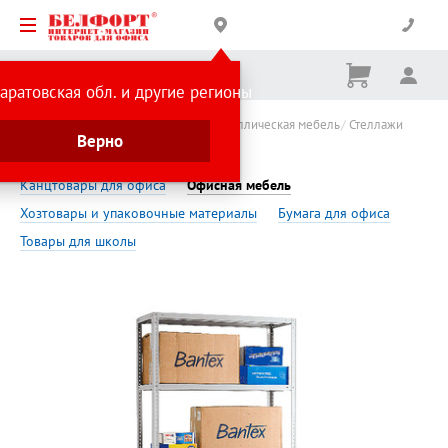
Корзина
Вх
Ничего
аратовская обл. и другие регионы
не
выбрано
Минпромторг
Офисная мебель
Металлическая мебель
Стеллажи
Верно
Прочный
Канцтовары для офиса
Офисная мебель
Хозтовары и упаковочные материалы
Бумага для офиса
Товары для школы