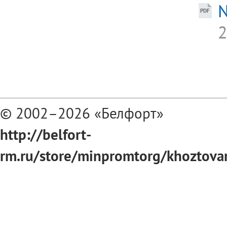
№
2
© 2002–2026 «Белфорт»
http://belfort-
rm.ru/store/minpromtorg/khoztovar