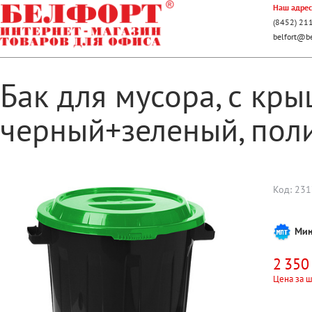
Наш адрес:
(8452) 21
belfort@be
Бак для мусора, с крыш
черный+зеленый, пол
Код:
231
Мин
2 350
Цена за ш